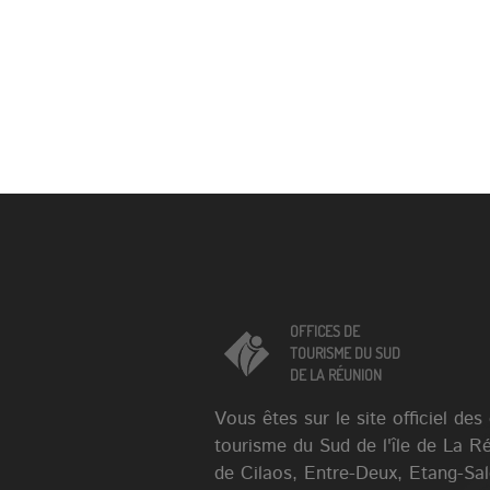
et préférez la sais
(hiver). Durée : 4h A
: aucune, sinon le s
dans la rivière. Pré
paires de chaussur
Randonnée réservé
faire en-dessous de
OFFICES DE
TOURISME DU SUD
DE LA RÉUNION
Vous êtes sur le site officiel des
tourisme du Sud de l'île de La R
de Cilaos, Entre-Deux, Etang-Sa