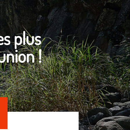
s plus
union !