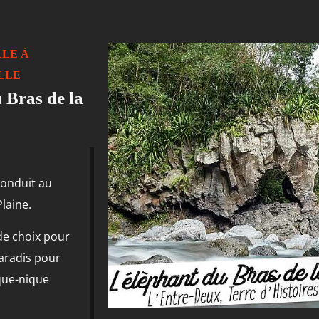
LE À
LLE
 Bras de la
conduit au
laine.
 de choix pour
paradis pour
que-nique