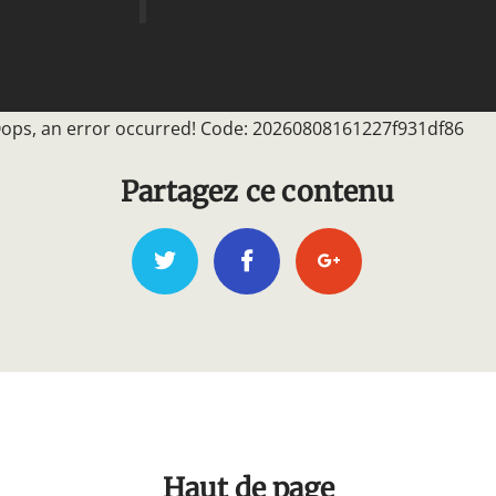
e présente pas
ulières, cette
ule
 sentier,
ops, an error occurred! Code: 20260808161227f931df86
mbreux
t le
Partagez ce contenu
ctue entre
u moins hautes
rapprochées
 sur les
la rivière. Ne
la
vous arrive
x, ni si le
 trop fort,
Haut de page