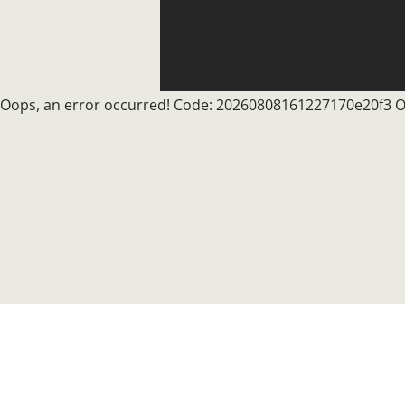
toutefois, si elle n
de difficultés partic
randonnée se déro
principalement hors
Oops, an error occurred! Code: 20260808161227170e20f3 O
comportant de no
passages à gué. Tou
cheminement s'effe
les falaises plus o
ou plus ou moins 
en marchant tantôt
berges, tantôt dans 
pas s’engager dans 
randonnée si l’eau 
au-dessus des genou
courant vous semble