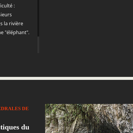
iculté :
ieurs
 la rivière
he "éléphant".
l’eau vous
t préférez la
.
ÉDRALES DE
tiques du