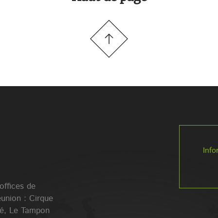
on sèche
/R – Difficulté
ol instable
voir deux
es.
e à ne pas
 12 ans.
Info
 offices de
éunion : Cirque
lé, Le Tampon