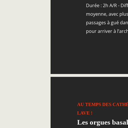
Durée : 2h A/R - Diff
moyenne, avec plus
passages à gué dans
pour arriver à l’arc
Ne pas traverser si 
arrive aux genoux, e
saison sèche (hiver)
AU TEMPS DES CATH
LAVE !
Les orgues basal