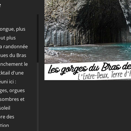
e
longue, plus
ut plus
la randonnée
ques du Bras
ranchement le
cktail d'une
uni ici :
rges, orgues
 sombres et
soleil
bre des
ntion