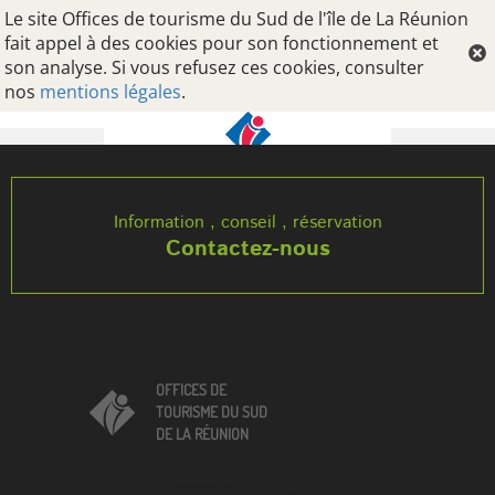
Le site Offices de tourisme du Sud de l'île de La Réunion
fait appel à des cookies pour son fonctionnement et
son analyse. Si vous refusez ces cookies, consulter
nos
mentions légales
.
Oops, an error occurred! Code: 20260809103259b4c9bd3d
Information , conseil , réservation
Contactez-nous
OFFICES DE
TOURISME DU SUD
DE LA RÉUNION