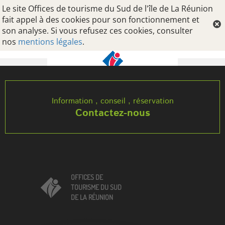
Le site Offices de tourisme du Sud de l'île de La Réunion
fait appel à des cookies pour son fonctionnement et
son analyse. Si vous refusez ces cookies, consulter
nos
mentions légales
.
Oops, an error occurred! Code: 202608070349223f60d5aa
Information , conseil , réservation
Contactez-nous
OFFICES DE
TOURISME DU SUD
DE LA RÉUNION