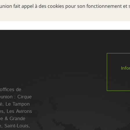
Réunion fait appel à des cookies pour son fonctionnement et 
TRÉSORS DU SUD
A VOIR, A FAIRE
VOTRE
Info
 offices de
éunion : Cirque
lé, Le Tampon
es, Les Avirons
Ile & Grande
, Saint-Louis,