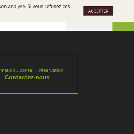
son analyse. Si vous refusez ces
ACCEPTER
 SÉJOUR
UN SUD, DES SUDS
rmation , conseil , réservation
Contactez-nous