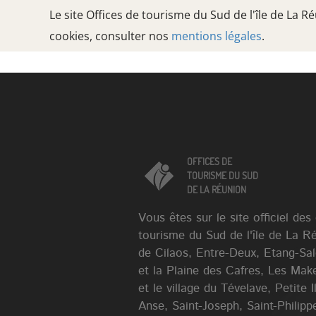
Le site Offices de tourisme du Sud de l'île de La 
cookies, consulter nos
mentions légales
.
Oops, an error occurred! Code: 202608061228578702036e
OFFICES DE
TOURISME DU SUD
DE LA RÉUNION
OFFICES DE
TOURISME DU SUD
DE LA RÉUNION
Vous êtes sur le site officiel des
tourisme du Sud de l'île de La R
de Cilaos, Entre-Deux, Etang-Sa
et la Plaine des Cafres, Les Mak
et le village du Tévelave, Petite 
Anse, Saint-Joseph, Saint-Philippe