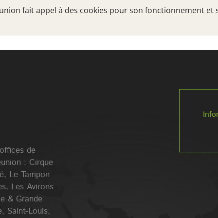
Réunion fait appel à des cookies pour son fonctionnement et 
TRÉSORS DU SUD
A VOIR, A FAIRE
VOTRE
Info
 offices de
éunion : Cirque
lé, Le Tampon
es, Les Avirons
Ile & Grande
, Saint-Louis,