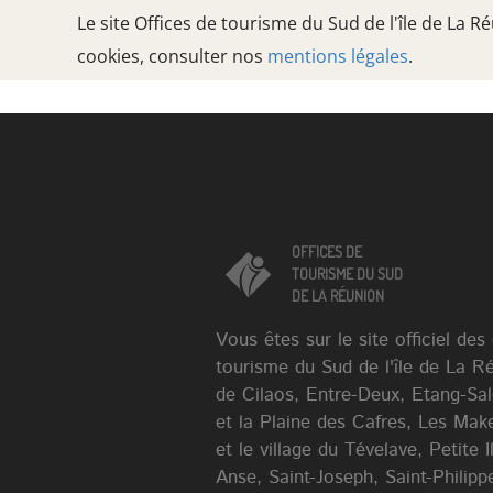
Le site Offices de tourisme du Sud de l'île de La 
cookies, consulter nos
mentions légales
.
Oops, an error occurred! Code: 202608072139253e605f8f
OFFICES DE
TOURISME DU SUD
DE LA RÉUNION
OFFICES DE
TOURISME DU SUD
DE LA RÉUNION
Vous êtes sur le site officiel des
tourisme du Sud de l'île de La R
de Cilaos, Entre-Deux, Etang-Sa
et la Plaine des Cafres, Les Mak
et le village du Tévelave, Petite 
Anse, Saint-Joseph, Saint-Philippe