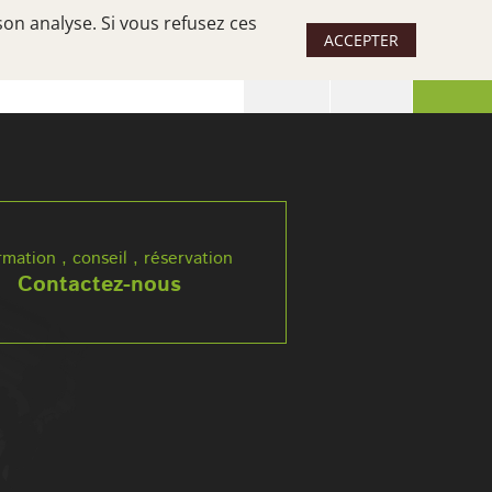
son analyse. Si vous refusez ces
ACCEPTER
 SÉJOUR
UN SUD, DES SUDS
rmation , conseil , réservation
Contactez-nous