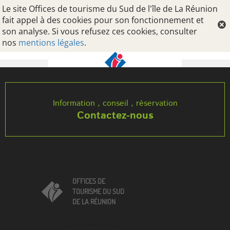
Le site Offices de tourisme du Sud de l'île de La Réunion
fait appel à des cookies pour son fonctionnement et
son analyse. Si vous refusez ces cookies, consulter
nos
mentions légales
.
Oops, an error occurred! Code: 2026080722394473eafc1b
Information , conseil , réservation
Contactez-nous
OFFICES DE
TOURISME DU SUD
DE LA RÉUNION