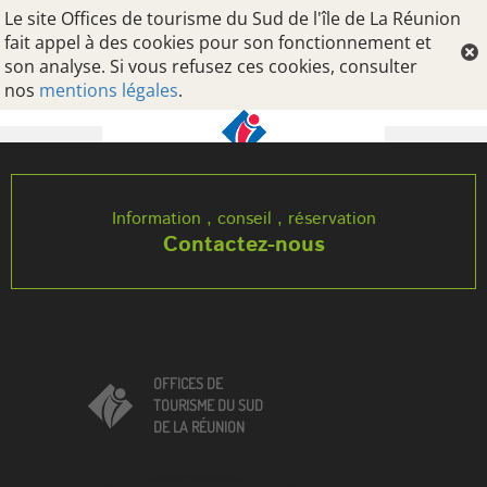
Le site Offices de tourisme du Sud de l'île de La Réunion
fait appel à des cookies pour son fonctionnement et
son analyse. Si vous refusez ces cookies, consulter
nos
mentions légales
.
Oops, an error occurred! Code: 202608061653036b0c76cf
Information , conseil , réservation
Contactez-nous
OFFICES DE
TOURISME DU SUD
DE LA RÉUNION