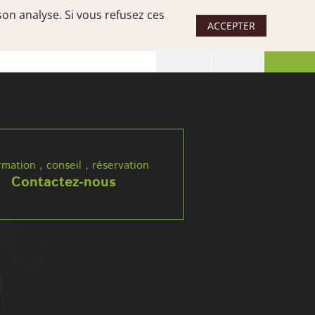
son analyse. Si vous refusez ces
ACCEPTER
 SÉJOUR
UN SUD, DES SUDS
rmation , conseil , réservation
Contactez-nous