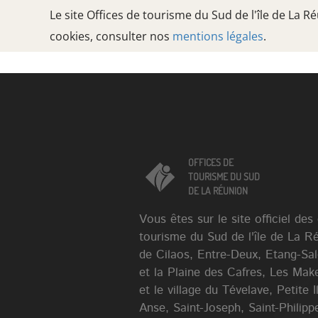
Le site Offices de tourisme du Sud de l'île de La 
cookies, consulter nos
mentions légales
.
Oops, an error occurred! Code: 202608070137019b9ca9ef
OFFICES DE
TOURISME DU SUD
DE LA RÉUNION
OFFICES DE
TOURISME DU SUD
DE LA RÉUNION
Vous êtes sur le site officiel des
tourisme du Sud de l'île de La R
de Cilaos, Entre-Deux, Etang-Sa
et la Plaine des Cafres, Les Mak
et le village du Tévelave, Petite 
Anse, Saint-Joseph, Saint-Philippe