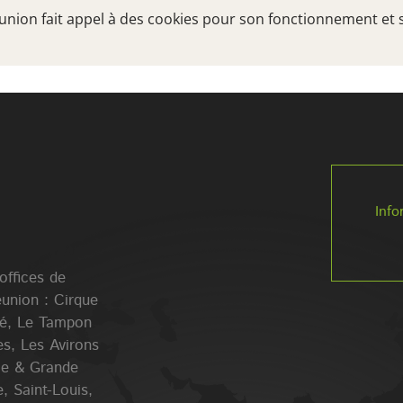
Réunion fait appel à des cookies pour son fonctionnement et 
TRÉSORS DU SUD
A VOIR, A FAIRE
VOTRE
Info
 offices de
éunion : Cirque
lé, Le Tampon
es, Les Avirons
Ile & Grande
, Saint-Louis,