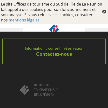
Le site Offices de tourisme du Sud de l'île de La Réunion
fait appel à des cookies pour son fonctionnement et
son analyse. Si vous refusez ces cookies, consulter
nos
mentions légales
.
Oops, an error occurred! Code: 2026080817092573b0b09e
Information , conseil , réservation
Contactez-nous
OFFICES DE
TOURISME DU SUD
DE LA RÉUNION