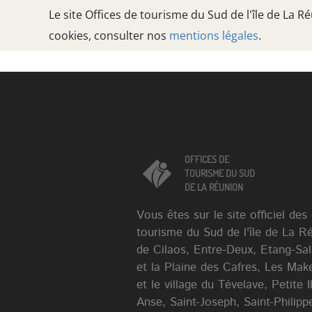
Le site Offices de tourisme du Sud de l'île de La 
cookies, consulter nos
mentions légales
.
Oops, an error occurred! Code: 20260808041635640c27a9
OFFICES DE
TOURISME DU SUD
DE LA RÉUNION
OFFICES DE
TOURISME DU SUD
DE LA RÉUNION
Vous êtes sur le site officiel des
tourisme du Sud de l'île de La R
de Cilaos, Entre-Deux, Etang-Sa
et la Plaine des Cafres, Les Mak
et le village du Tévelave, Petite 
Anse, Saint-Joseph, Saint-Philippe