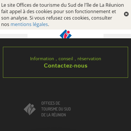
Le site Offices de tourisme du Sud de l'île de La Réunion
fait appel à des cookies pour son fonctionnement et
son analyse. Si vous refusez ces cookies, consulter
nos
mentions légales
.
Oops, an error occurred! Code: 20260806213147a9fd73c0
Information , conseil , réservation
Contactez-nous
OFFICES DE
TOURISME DU SUD
DE LA RÉUNION