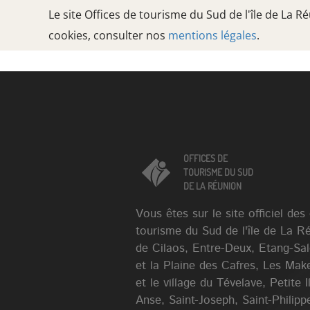
Le site Offices de tourisme du Sud de l'île de La 
cookies, consulter nos
mentions légales
.
Oops, an error occurred! Code: 20260808162139c5567300
OFFICES DE
TOURISME DU SUD
DE LA RÉUNION
OFFICES DE
TOURISME DU SUD
DE LA RÉUNION
Vous êtes sur le site officiel des
tourisme du Sud de l'île de La R
de Cilaos, Entre-Deux, Etang-Sa
et la Plaine des Cafres, Les Mak
et le village du Tévelave, Petite 
Anse, Saint-Joseph, Saint-Philippe