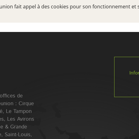
Réunion fait appel à des cookies pour son fonctionnement et 
TRÉSORS DU SUD
A VOIR, A FAIRE
VOTRE
Info
 offices de
éunion : Cirque
lé, Le Tampon
es, Les Avirons
Ile & Grande
, Saint-Louis,