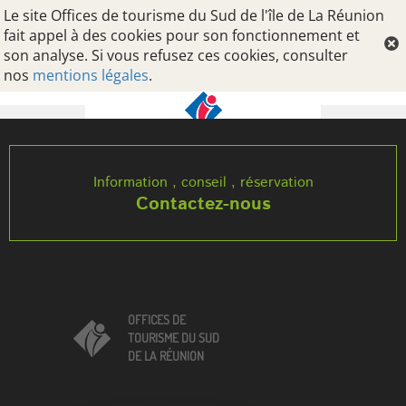
Le site Offices de tourisme du Sud de l'île de La Réunion
fait appel à des cookies pour son fonctionnement et
son analyse. Si vous refusez ces cookies, consulter
nos
mentions légales
.
Oops, an error occurred! Code: 20260809012237155124f7
Information , conseil , réservation
Contactez-nous
OFFICES DE
TOURISME DU SUD
DE LA RÉUNION