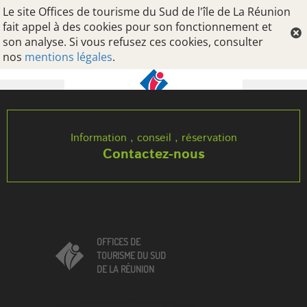
Le site Offices de tourisme du Sud de l'île de La Réunion
fait appel à des cookies pour son fonctionnement et
son analyse. Si vous refusez ces cookies, consulter
nos
mentions légales
.
Oops, an error occurred! Code: 202608070916420f183099
Information , conseil , réservation
Contactez-nous
OFFICES DE
TOURISME DU SUD
DE LA RÉUNION