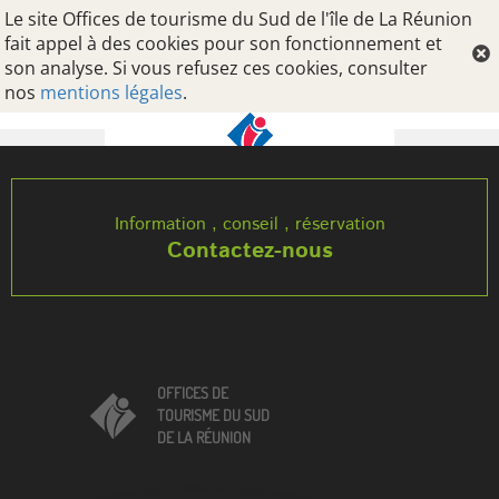
Le site Offices de tourisme du Sud de l'île de La Réunion
fait appel à des cookies pour son fonctionnement et
son analyse. Si vous refusez ces cookies, consulter
nos
mentions légales
.
Oops, an error occurred! Code: 2026080723135565128d2c
Information , conseil , réservation
Contactez-nous
OFFICES DE
TOURISME DU SUD
DE LA RÉUNION