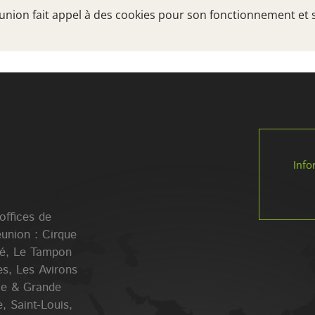
Réunion fait appel à des cookies pour son fonctionnement et 
TRÉSORS DU SUD
A VOIR, A FAIRE
VOTRE
Info
 offices de
éunion : Cirque
lé, Le Tampon
es, Les Avirons
Ile & Grande
, Saint-Louis,