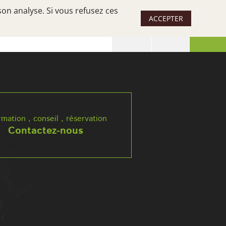
son analyse. Si vous refusez ces
ACCEPTER
 SÉJOUR
UN SUD, DES SUDS
rmation , conseil , réservation
Contactez-nous