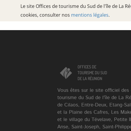
Le site Offices de tourisme du Sud de l'île de La 
cookies, consulter nos
mentions légales
.
Oops, an error occurred! Code: 202608091420002adf200d
OFFICES DE
TOURISME DU SUD
DE LA RÉUNION
OFFICES DE
TOURISME DU SUD
DE LA RÉUNION
Vous êtes sur le site officiel des
tourisme du Sud de l'île de La R
de Cilaos, Entre-Deux, Etang-Sa
et la Plaine des Cafres, Les Mak
et le village du Tévelave, Petite 
Anse, Saint-Joseph, Saint-Philippe