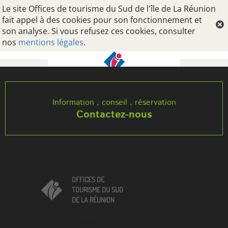
Le site Offices de tourisme du Sud de l'île de La Réunion
fait appel à des cookies pour son fonctionnement et
son analyse. Si vous refusez ces cookies, consulter
nos
mentions légales
.
Oops, an error occurred! Code: 20260807144123d61b27af
Information , conseil , réservation
Contactez-nous
OFFICES DE
TOURISME DU SUD
DE LA RÉUNION