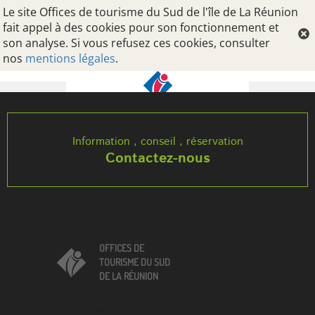
Le site Offices de tourisme du Sud de l'île de La Réunion
fait appel à des cookies pour son fonctionnement et
son analyse. Si vous refusez ces cookies, consulter
nos
mentions légales
.
Oops, an error occurred! Code: 202608080245552ac29834
Information , conseil , réservation
Contactez-nous
OFFICES DE
TOURISME DU SUD
DE LA RÉUNION