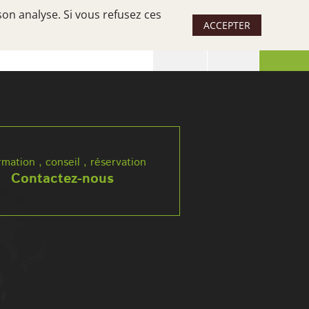
son analyse. Si vous refusez ces
ACCEPTER
 SÉJOUR
UN SUD, DES SUDS
rmation , conseil , réservation
Contactez-nous