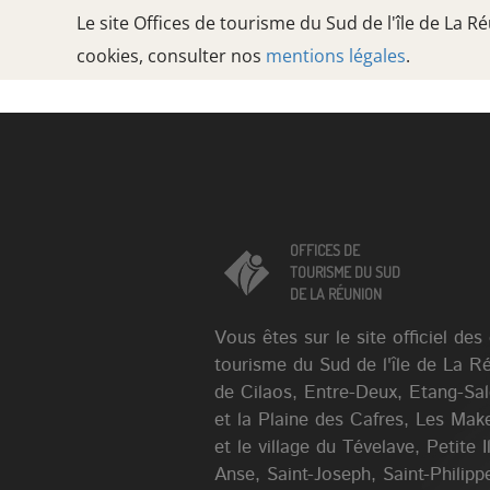
Le site Offices de tourisme du Sud de l'île de La 
cookies, consulter nos
mentions légales
.
Oops, an error occurred! Code: 2026080913060451f12944
OFFICES DE
TOURISME DU SUD
DE LA RÉUNION
OFFICES DE
TOURISME DU SUD
DE LA RÉUNION
Vous êtes sur le site officiel des
tourisme du Sud de l'île de La R
de Cilaos, Entre-Deux, Etang-Sa
et la Plaine des Cafres, Les Mak
et le village du Tévelave, Petite 
Anse, Saint-Joseph, Saint-Philippe