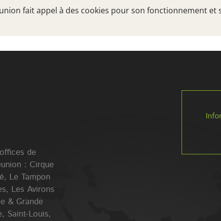
Réunion fait appel à des cookies pour son fonctionnement et 
TRÉSORS DU SUD
A VOIR, A FAIRE
VOTRE
Info
 offices de
éunion : Cirque
lé, Le Tampon
es, Les Avirons
Ile & Grande
, Saint-Louis,