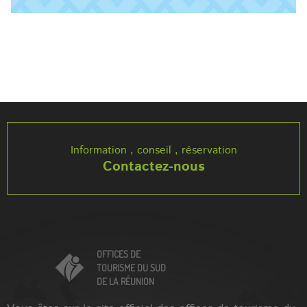
Information , conseil , réservation
Contactez-nous
OFFICES DE
TOURISME DU SUD
DE LA RÉUNION